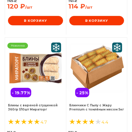
149
₽
141
₽
120
₽
114
₽
/шт
/шт
В КОРЗИНУ
В КОРЗИНУ
Новинка
- 19.77
%
- 25
%
Блины с вареной сгущенкой
Блинчики С Пылу с Жару
360гр 1/10шт Мираторг
Premium с томлёным мясом 5кг
4.7
4.4