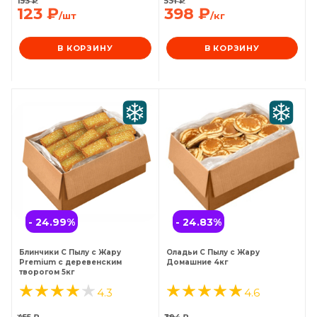
153
₽
531
₽
123
₽
398
₽
/шт
/кг
В КОРЗИНУ
В КОРЗИНУ
- 24.99
%
- 24.83
%
Блинчики С Пылу с Жару
Оладьи С Пылу с Жару
Premium с деревенским
Домашние 4кг
творогом 5кг
4.3
4.6
455
₽
394
₽