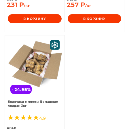
231
₽
257
₽
/кг
/кг
В КОРЗИНУ
В КОРЗИНУ
- 24.98
%
Блинчики с мясом Домашние
Алидан 3кг
4.9
401
₽