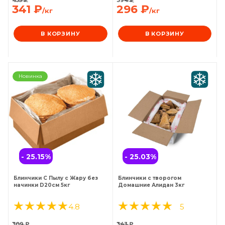
341
₽
296
₽
/кг
/кг
В КОРЗИНУ
В КОРЗИНУ
Новинка
- 25.15
%
- 25.03
%
Блинчики С Пылу с Жару без
Блинчики с творогом
начинки D20см 5кг
Домашние Алидан 3кг
4.8
5
309
₽
343
₽