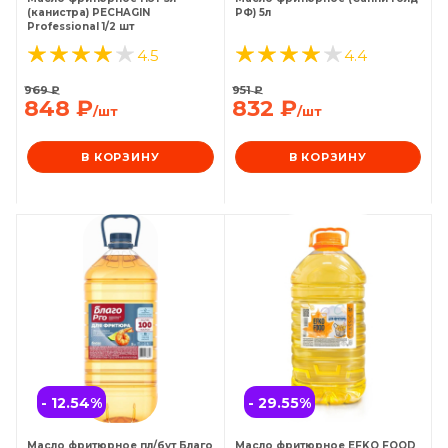
(канистра) PECHAGIN
РФ) 5л
Professional 1/2 шт
4.5
4.4
969
₽
951
₽
848
₽
832
₽
/шт
/шт
В КОРЗИНУ
В КОРЗИНУ
- 12.54
%
- 29.55
%
Масло фритюрное пл/бут Благо
Масло фритюрное EFKO FOOD