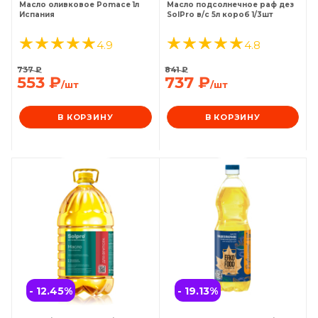
Масло оливковое Pomace 1л
Масло подсолнечное раф дез
Испания
SolPro в/с 5л короб 1/3шт
4.9
4.8
737
₽
841
₽
553
₽
737
₽
/шт
/шт
В КОРЗИНУ
В КОРЗИНУ
- 12.45
%
- 19.13
%