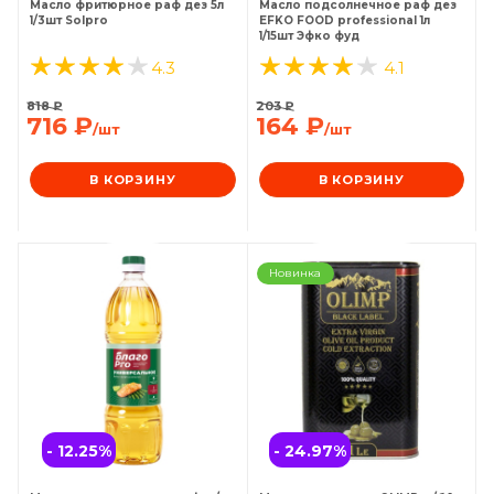
Масло фритюрное раф дез 5л
Масло подсолнечное раф дез
1/3шт Solpro
EFKO FOOD professional 1л
1/15шт Эфко фуд
4.3
4.1
818
₽
203
₽
716
₽
164
₽
/шт
/шт
В КОРЗИНУ
В КОРЗИНУ
Новинка
- 12.25
%
- 24.97
%