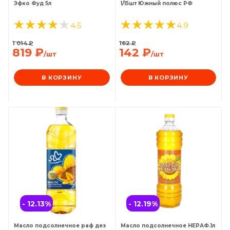
Эфко Фуд 5л
1/15шт Южный полюс РФ
4.5
4.9
1 014
₽
162
₽
819
₽
142
₽
/шт
/шт
В КОРЗИНУ
В КОРЗИНУ
- 12.13
%
- 12.19
%
Масло подсолнечное раф дез
Масло подсолнечное НЕРАФ.1л