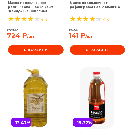
Масло подсолнечное
Масло подсолнечное
рафинированное 5л 1/3шт
рафинированное 1л 1/15шт РФ
Жемчужина Поволжья
4.4
4.3
827
₽
162
₽
724
₽
141
₽
/шт
/шт
В КОРЗИНУ
В КОРЗИНУ
- 12.47
%
- 19.32
%