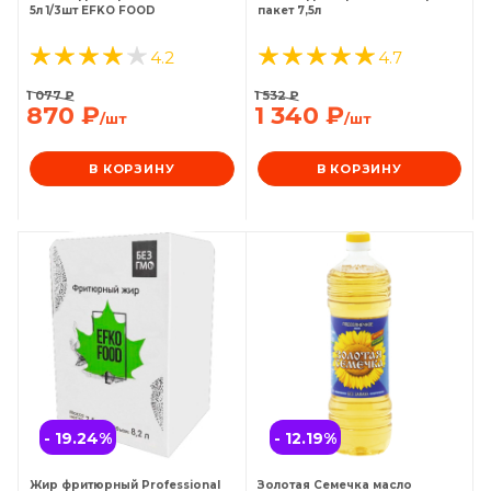
5л 1/3шт EFKO FOOD
пакет 7,5л
4.2
4.7
1 077
₽
1 532
₽
870
₽
1 340
₽
/шт
/шт
В КОРЗИНУ
В КОРЗИНУ
- 19.24
%
- 12.19
%
Жир фритюрный Professional
Золотая Семечка масло