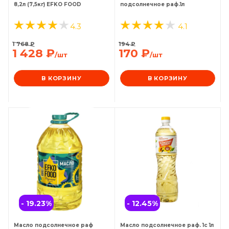
8,2л (7,5кг) EFKO FOOD
подсолнечное раф.1л
4.3
4.1
1 768
₽
194
₽
1 428
₽
170
₽
/шт
/шт
В КОРЗИНУ
В КОРЗИНУ
- 19.23
%
- 12.45
%
Масло подсолнечное раф
Масло подсолнечное раф. 1с 1л