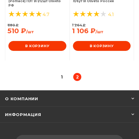
(Pomace) ПЭТ 1л 1/12шт Oliveto
п/бут 1л Oliveto Россия
РФ
4.7
4.1
680
₽
1 264
₽
510
₽
1 106
₽
/шт
/шт
В КОРЗИНУ
В КОРЗИНУ
1
2
О КОМПАНИИ
ИНФОРМАЦИЯ