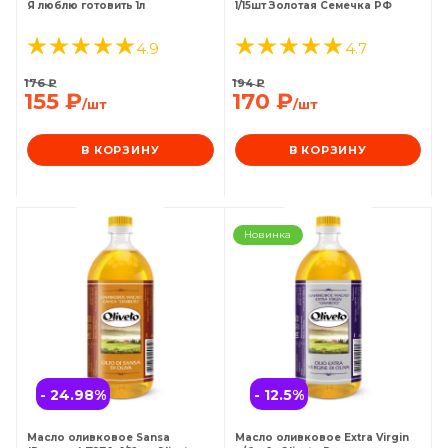
Я люблю готовить 1л
1/15шт Золотая Семечка РФ
4.9
4.7
176
₽
194
₽
155
₽
170
₽
/шт
/шт
В КОРЗИНУ
В КОРЗИНУ
Новинка
- 24.98
%
- 12.5
%
Масло оливковое Sansa
Масло оливковое Extra Virgin