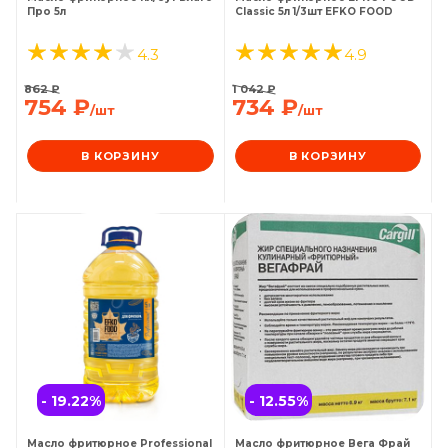
Про 5л
Classic 5л 1/3шт EFKO FOOD
4.3
4.9
862
₽
1 042
₽
754
₽
734
₽
/шт
/шт
В КОРЗИНУ
В КОРЗИНУ
- 19.22
%
- 12.55
%
Масло фритюрное Professional
Масло фритюрное Вега Фрай