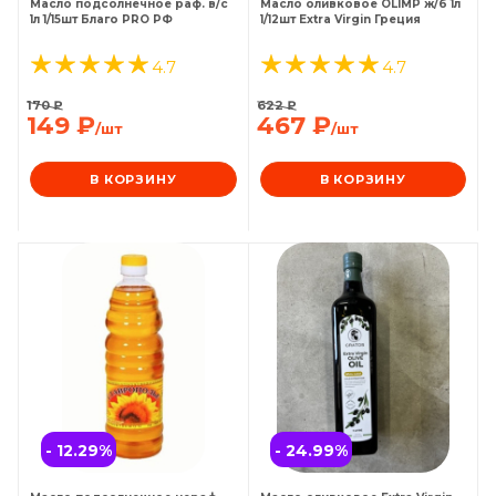
Масло подсолнечное раф. в/с
Масло оливковое OLIMP ж/б 1л
1л 1/15шт Благо PRO РФ
1/12шт Extra Virgin Греция
4.7
4.7
170
₽
622
₽
149
₽
467
₽
/шт
/шт
В КОРЗИНУ
В КОРЗИНУ
- 12.29
%
- 24.99
%