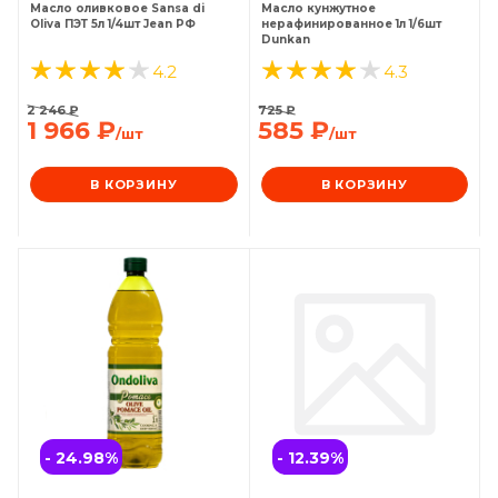
Масло оливковое Sansa di
Масло кунжутное
Oliva ПЭТ 5л 1/4шт Jean РФ
нерафинированное 1л 1/6шт
Dunkan
4.2
4.3
2 246
₽
725
₽
1 966
₽
585
₽
/шт
/шт
В КОРЗИНУ
В КОРЗИНУ
- 24.98
%
- 12.39
%