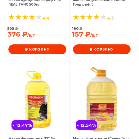
Масло кунжутное нераф ст/б
Масло подсолнечное Санни
REAL TANG 500мл
Голд раф. 1л
4.4
4.3
502
₽
180
₽
376
₽
157
₽
/шт
/шт
В КОРЗИНУ
В КОРЗИНУ
- 12.47
%
- 12.54
%
Масло фритюрное ПЭТ 5л
Масло фритюрное (Санни Голд