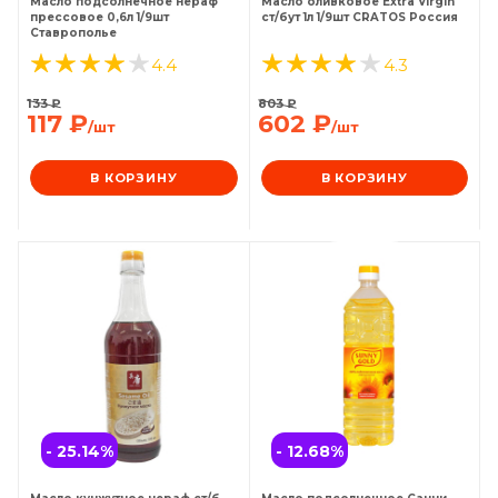
Масло подсолнечное нераф
Масло оливковое Extra Virgin
прессовое 0,6л 1/9шт
ст/бут 1л 1/9шт CRATOS Россия
Ставрополье
4.4
4.3
133
₽
803
₽
117
₽
602
₽
/шт
/шт
В КОРЗИНУ
В КОРЗИНУ
- 25.14
%
- 12.68
%