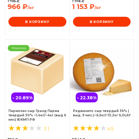
1 105
₽
1 318
₽
966
₽
1 153
₽
/кг
/кг
В КОРЗИНУ
В КОРЗИНУ
Новинка
- 20.89
%
- 22.38
%
Пармезан сыр Гранд Парма
Реджанито сыр твердый 36% (
твердый 30% ~1,4кг/~4кг (выд 6
выд. 9 мес.)~6,5кг/~13,2кг ILOLAY
мес) ЮКМП РФ
3.1
4.5