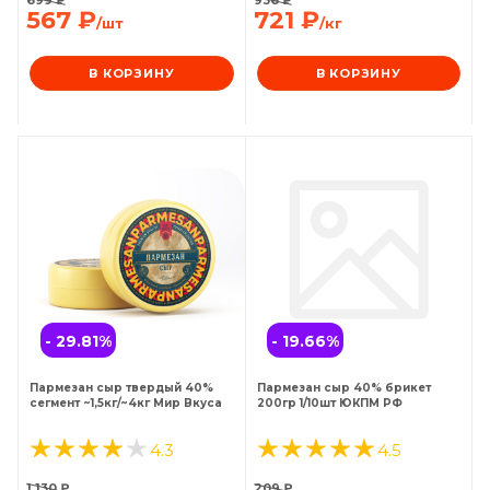
567
₽
721
₽
/шт
/кг
В КОРЗИНУ
В КОРЗИНУ
- 29.81
%
- 19.66
%
Пармезан сыр твердый 40%
Пармезан сыр 40% брикет
сегмент ~1,5кг/~4кг Мир Вкуса
200гр 1/10шт ЮКПМ РФ
4.3
4.5
1 130
₽
209
₽