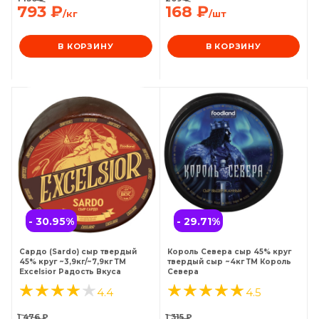
793
₽
168
₽
/кг
/шт
В КОРЗИНУ
В КОРЗИНУ
- 30.95
%
- 29.71
%
Сардо (Sardo) сыр твердый
Король Севера сыр 45% круг
45% круг ~3,9кг/~7,9кг ТМ
твердый сыр ~4кг ТМ Король
Excelsior Радость Вкуса
Севера
4.4
4.5
1 476
₽
1 315
₽