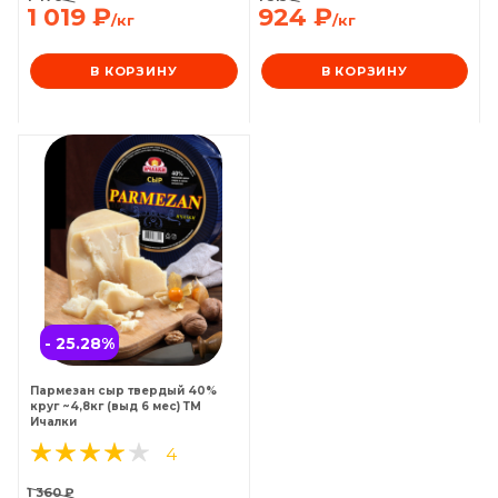
1 019
₽
924
₽
/кг
/кг
В КОРЗИНУ
В КОРЗИНУ
- 25.28
%
Пармезан сыр твердый 40%
круг ~4,8кг (выд 6 мес) ТМ
Ичалки
4
1 360
₽