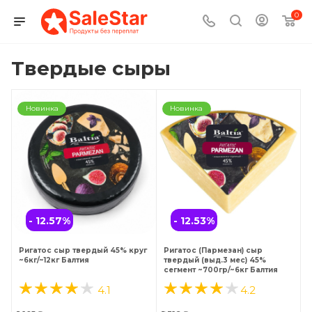
0
Твердые сыры
Новинка
Новинка
- 12.57
%
- 12.53
%
Ригатос сыр твердый 45% круг
Ригатос (Пармезан) сыр
~6кг/~12кг Балтия
твердый (выд.3 мес) 45%
сегмент ~700гр/~6кг Балтия
4.1
4.2