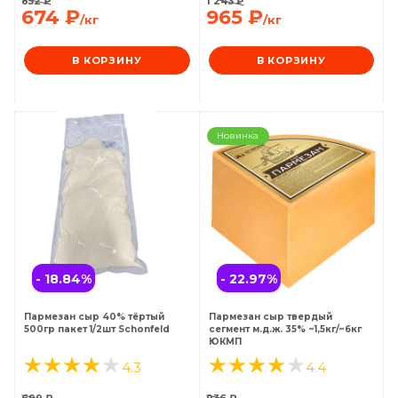
852
₽
1 243
₽
674
₽
965
₽
/кг
/кг
В КОРЗИНУ
В КОРЗИНУ
Новинка
- 18.84
%
- 22.97
%
Пармезан сыр 40% тёртый
Пармезан сыр твердый
500гр пакет 1/2шт Schonfeld
сегмент м.д.ж. 35% ~1,5кг/~6кг
ЮКМП
4.3
4.4
699
₽
936
₽