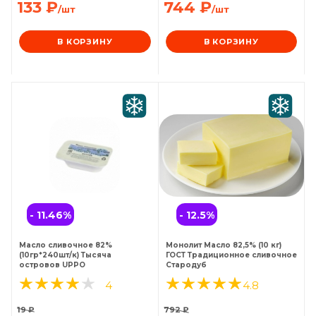
133
₽
744
₽
/шт
/шт
В КОРЗИНУ
В КОРЗИНУ
- 11.46
%
- 12.5
%
Масло сливочное 82%
Монолит Масло 82,5% (10 кг)
(10гр*240шт/к) Тысяча
ГОСТ Традиционное сливочное
островов UPPO
Стародуб
4
4.8
19
₽
792
₽