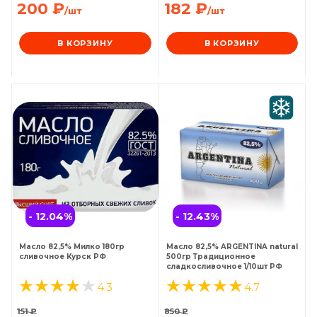
200
₽
182
₽
/шт
/шт
В КОРЗИНУ
В КОРЗИНУ
- 12.04
%
- 12.43
%
Масло 82,5% Милко 180гр
Масло 82,5% ARGENTINA natural
сливочное Курск РФ
500гр Традиционное
сладкосливочное 1/10шт РФ
4.3
4.7
151
₽
850
₽