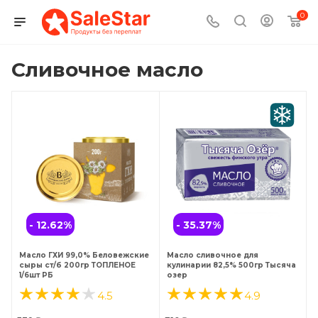
0
Сливочное масло
- 12.62
%
- 35.37
%
Масло ГХИ 99,0% Беловежские
Масло сливочное для
сыры ст/б 200гр ТОПЛЕНОЕ
кулинарии 82,5% 500гр Тысяча
1/6шт РБ
озер
4.5
4.9