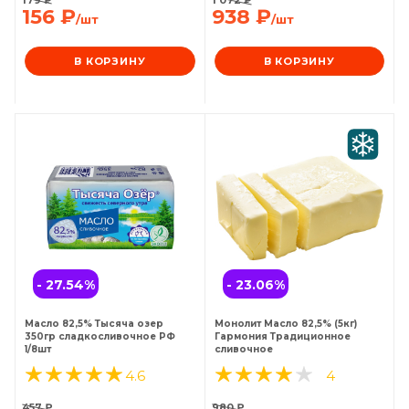
156
₽
938
₽
/шт
/шт
В КОРЗИНУ
В КОРЗИНУ
- 27.54
%
- 23.06
%
Масло 82,5% Тысяча озер
Монолит Масло 82,5% (5кг)
350гр сладкосливочное РФ
Гармония Традиционное
1/8шт
сливочное
4.6
4
457
₽
980
₽