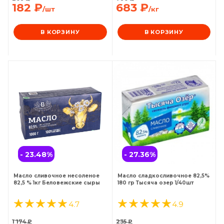
182
₽
683
₽
/шт
/кг
В КОРЗИНУ
В КОРЗИНУ
- 23.48
%
- 27.36
%
Масло сливочное несоленое
Масло сладкосливочное 82,5%
82,5 % 1кг Беловежские сыры
180 гр Тысяча озер 1/40шт
4.7
4.9
1 174
₽
235
₽