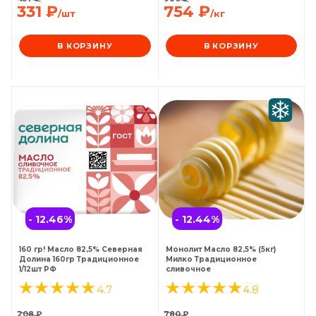
331
₽
754
₽
/шт
/кг
В КОРЗИНУ
В КОРЗИНУ
- 12.46
%
- 12.44
%
160 гр! Масло 82,5% Северная
Монолит Масло 82,5% (5кг)
Долина 160гр Традиционное
Милко Традиционное
1/12шт РФ
сливочное
4.7
4.8
208
₽
780
₽