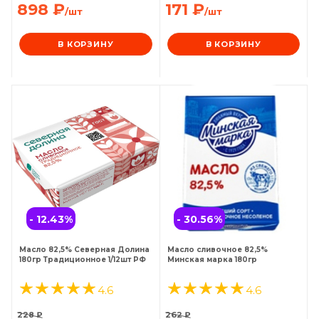
898
₽
171
₽
/шт
/шт
В КОРЗИНУ
В КОРЗИНУ
- 12.43
%
- 30.56
%
Масло 82,5% Северная Долина
Масло сливочное 82,5%
180гр Традиционное 1/12шт РФ
Минская марка 180гр
4.6
4.6
228
₽
262
₽