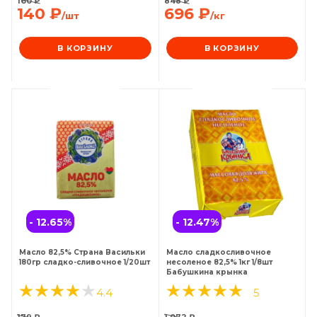
160
₽
848
₽
140
₽
696
₽
/шт
/кг
В КОРЗИНУ
В КОРЗИНУ
- 12.65
%
- 12.47
%
Масло 82,5% Страна Васильки
Масло сладкосливочное
180гр сладко-сливочное 1/20шт
несоленое 82,5% 1кг 1/8шт
Бабушкина крынка
4.4
5
179
₽
1 072
₽