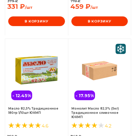
379
₽
710
₽
331
₽
459
₽
/шт
/шт
В КОРЗИНУ
В КОРЗИНУ
- 12.45
%
- 17.95
%
Масло 82,5% Традиционное
Монолит Масло 82,5% (5кг)
180гр 1/10шт ЮКМП
Традиционное сливочное
ЮКМП
4.6
4.2