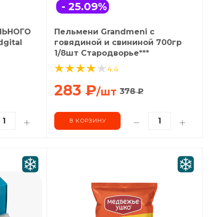
- 25.09
%
ЛЬНОГО
Пельмени Grandmeni с
gital
говядиной и свининой 700гр
1/8шт Стародворье***
4.4
283
₽
/шт
378
₽
В КОРЗИНУ