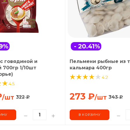
9
%
- 20.41
%
с говядиной и
Пельмени рыбные из т
 700гр 1/10шт
кальмара 400гр
орье)
4.2
4.5
₽
273
₽
/шт
/шт
322
₽
343
₽
ИНУ
В КОРЗИНУ