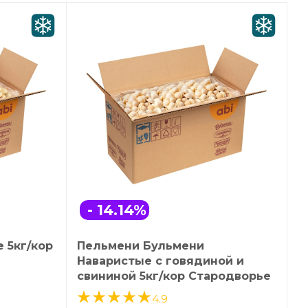
- 14.14
%
 5кг/кор
Пельмени Бульмени
Наваристые с говядиной и
свининой 5кг/кор Стародворье
4.9