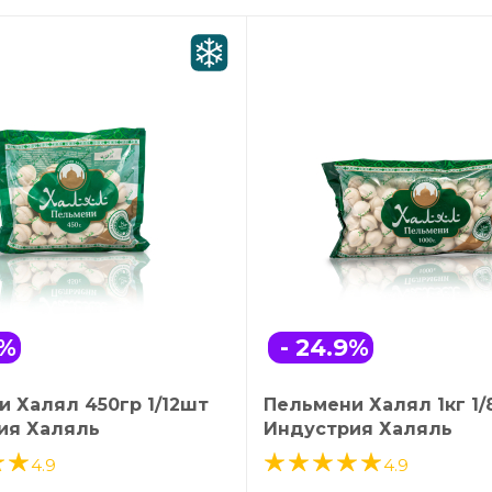
%
- 24.9
%
 Халял 450гр 1/12шт
Пельмени Халял 1кг 1
ия Халяль
Индустрия Халяль
4.9
4.9