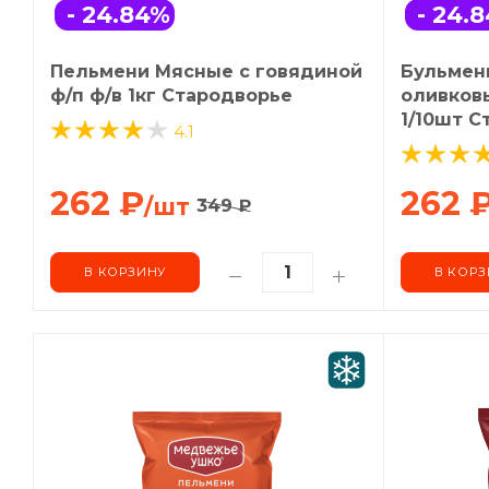
- 24.84
%
- 24.8
Пельмени Мясные с говядиной
Бульмен
ф/п ф/в 1кг Стародворье
оливков
1/10шт С
4.1
262
₽
262
/шт
349
₽
В КОРЗИНУ
В КОРЗ