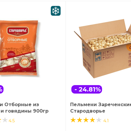
%
- 24.81
%
и Отборные из
Пельмени Зареченские
 и говядины 900гр
Стародворье
4.5
4.1