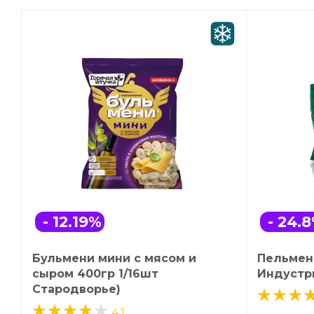
- 12.19
%
- 24.8
Бульмени мини с мясом и
Пельмени
сыром 400гр 1/16шт
Индустр
Стародворье)
4.1