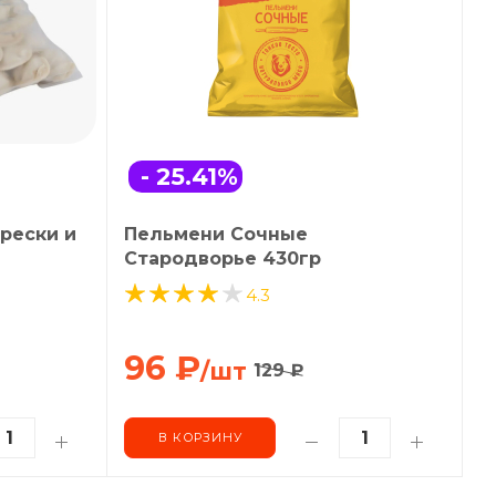
- 25.41
%
рески и
Пельмени Сочные
Стародворье 430гр
4.3
96
₽
/шт
129
₽
В КОРЗИНУ