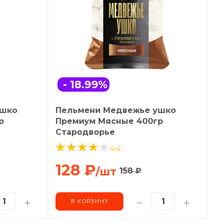
- 18.99
%
ушко
Пельмени Медвежье ушко
р
Премиум Мясные 400гр
Стародворье
4.4
128
₽
/шт
158
₽
В КОРЗИНУ