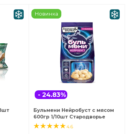
Новинка
- 24.83
%
/8шт
Бульмени Нейробуст с мясом
600гр 1/10шт Стародворье
4.6