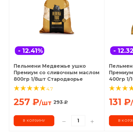
- 12.41
%
- 12.3
Пельмени Медвежье ушко
Пельмен
Премиум со сливочным маслом
Премиум
800гр 1/8шт Стародворье
400гр 1/
4.7
257
₽
131
₽
/шт
293
₽
В КОРЗИНУ
В КОРЗ