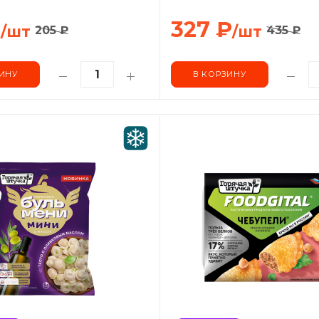
₽
327
₽
/шт
/шт
205
₽
435
₽
ИНУ
В КОРЗИНУ