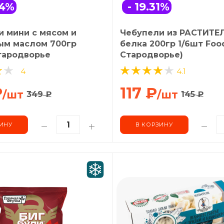
4
%
- 19.31
%
и мини с мясом и
Чебупели из РАСТИТЕ
ым маслом 700гр
белка 200гр 1/6шт Food
тародворье
Стародворье)
4
4.1
₽
117
₽
/шт
/шт
349
₽
145
₽
ИНУ
В КОРЗИНУ