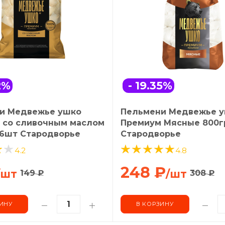
2
%
- 19.35
%
и Медвежье ушко
Пельмени Медвежье 
 со сливочным маслом
Премиум Мясные 800г
16шт Стародворье
Стародворье
4.2
4.8
248
₽
/шт
/шт
149
₽
308
₽
ИНУ
В КОРЗИНУ